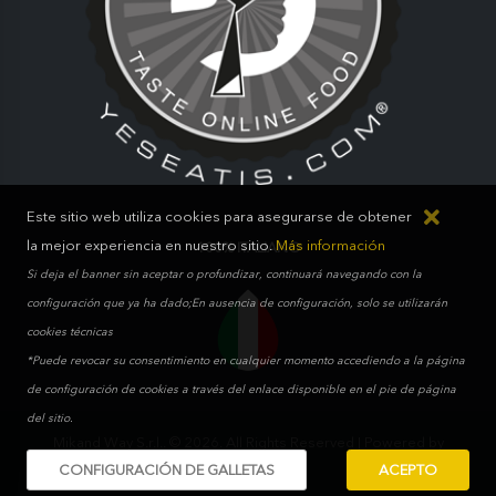
Este sitio web utiliza cookies para asegurarse de obtener
la mejor experiencia en nuestro sitio.
Más información
100% ITALIANO
Si deja el banner sin aceptar o profundizar, continuará navegando con la
configuración que ya ha dado;En ausencia de configuración, solo se utilizarán
cookies técnicas
*Puede revocar su consentimiento en cualquier momento accediendo a la página
de configuración de cookies a través del enlace disponible en el pie de página
del sitio.
Mikand Way S.r.l.. © 2026. All Rights Reserved | Powered by
CONFIGURACIÓN DE GALLETAS
ACEPTO
WebMonster