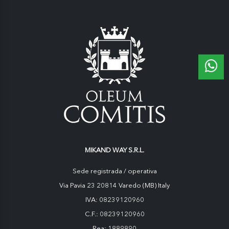
MIKAND WAY S.R.L.
Sede registrada / operativa
Via Pavia 23 20814 Varedo (MB) Italy
IVA: 08239120960
C.F.: 08239120960
Rea: 1889890