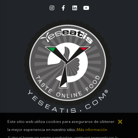
Este sitio web utiliza cookies para asegurarse de obtener
la mejor experiencia en nuestro sitio.
Más información
100% ITALIANO
Si deja el banner sin aceptar o profundizar, continuará navegando con la